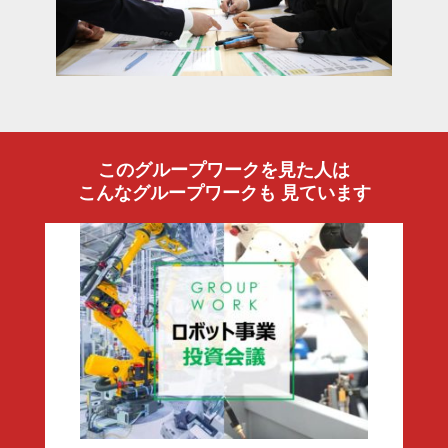
開発者のコメント
菓子メーカー商品開発会議は、与えられた情報を自分なりに分析
えて自身のアイデアや創造性が求められるグループワークです。
は与えられた情報である自社商品や市場情報、競合を分析し、自
の新しいプランをまとめて頂きます。それらを他参加者へ分かり
え、グループでより良いアウトプットを出すためにディスカッシ
行います。自由度が高いワークですが、その反面企画内容の背景
が重要になってきます。また、グループで最終的な考えをまとめ
の場もあるので、参加者の個性や特性が理解しやすいことも特徴
挙げられます。菓子メーカー商品開発会議は、インターンシップ
考、内定者フォローで活用できるグループワークです。